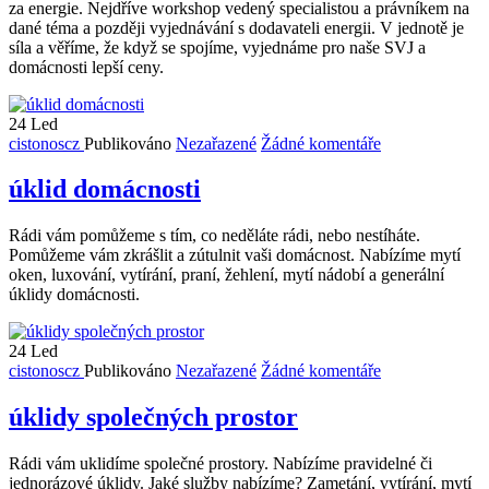
za energie. Nejdříve workshop vedený specialistou a právníkem na
dané téma a později vyjednávání s dodavateli energii. V jednotě je
síla a věříme, že když se spojíme, vyjednáme pro naše SVJ a
domácnosti lepší ceny.
24
Led
cistonoscz
Publikováno
Nezařazené
Žádné komentáře
úklid domácnosti
Rádi vám pomůžeme s tím, co neděláte rádi, nebo nestíháte.
Pomůžeme vám zkrášlit a zútulnit vaši domácnost. Nabízíme mytí
oken, luxování, vytírání, praní, žehlení, mytí nádobí a generální
úklidy domácnosti.
24
Led
cistonoscz
Publikováno
Nezařazené
Žádné komentáře
úklidy společných prostor
Rádi vám uklidíme společné prostory. Nabízíme pravidelné či
jednorázové úklidy. Jaké služby nabízíme? Zametání, vytírání, mytí