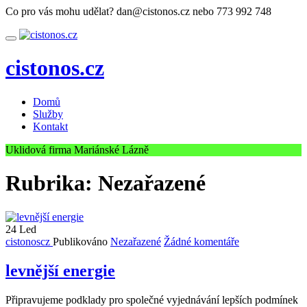
Přeskočit
Co pro vás mohu udělat?
dan@cistonos.cz nebo 773 992 748
na
obsah
Přepnout
nabídku
cistonos.cz
Domů
Služby
Kontakt
Uklidová firma Mariánské Lázně
Rubrika:
Nezařazené
24
Led
cistonoscz
Publikováno
Nezařazené
Žádné komentáře
levnější energie
Připravujeme podklady pro společné vyjednávání lepších podmínek