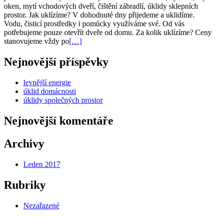
oken, mytí vchodových dveří, čištění zábradlí, úklidy sklepních
prostor. Jak uklízíme? V dohodnuté dny přijedeme a uklidíme.
Vodu, čisticí prostředky i pomůcky využíváme své. Od vás
potřebujeme pouze otevřít dveře od domu. Za kolik uklízíme? Ceny
Přečtěte
stanovujeme vždy po
[…]
si
více
Nejnovější příspěvky
o
úklidy
levnější energie
společných
úklid domácnosti
prostor
úklidy společných prostor
Nejnovější komentáře
Archivy
Leden 2017
Rubriky
Nezařazené